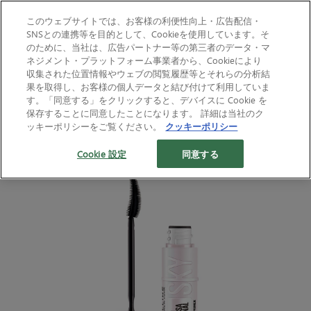
このウェブサイトでは、お客様の利便性向上・広告配信・
SNSとの連携等を目的として、Cookieを使用しています。そ
のために、当社は、広告パートナー等の第三者のデータ・マ
ホーム
ALL PRODUCTS
EYE
マスカラ
スカイハイ プライマー
ネジメント・プラットフォーム事業者から、Cookieにより
スカイハイ プライマー
収集された位置情報やウェブの閲覧履歴等とそれらの分析結
果を取得し、お客様の個人データと結び付けて利用していま
あわせ使いで、 さらにロング*2！さらにリフトキ
す。「同意する」をクリックすると、デバイスに Cookie を
ープ*2！ 24時間*3。上向き#美記憶まつ毛
保存することに同意したことになります。 詳細は当社のク
ッキーポリシーをご覧ください。
クッキーポリシー
¥1694 （税込） ※メーカー希望小売価格
Cookie 設定
同意する