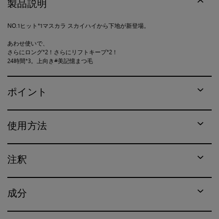
製品説明
NO.1ヒット*1マスカラ スカイハイから下地が新登場。
あわせ使いで、
さらにロング*2！さらにリフトキープ*2！
24時間*3。上向き#美記憶まつ毛
ポイント
使用方法
注釈
成分