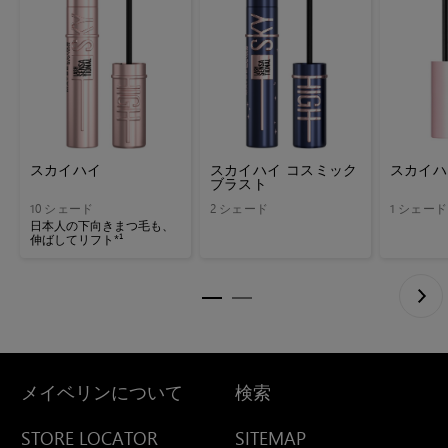
スカイハイ
スカイハイ コスミック
スカイハ
ブラスト
10 シェード
2 シェード
1 シェード
日本人の下向きまつ毛も、
伸ばしてリフト*¹
メイベリンについて
検索
STORE LOCATOR
SITEMAP