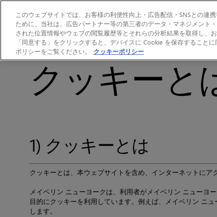
このウェブサイトでは、お客様の利便性向上・広告配信・SNSとの連携等
ために、当社は、広告パートナー等の第三者のデータ・マネジメント・プ
された位置情報やウェブの閲覧履歴等とそれらの分析結果を取得し、お
バーチャルメイク
AL
「同意する」をクリックすると、デバイスに Cookie を保存するこ
ポリシーをご覧ください。
クッキーポリシー
クッキーと
1) クッキーとは
クッキーとは、本ウェブサイトを含め、インターネットにア
メイベリン ニューヨークは、利用者がメイベリン ニューヨ
目的にクッキーを利用しています。例えば、メイベリン ニ
します。