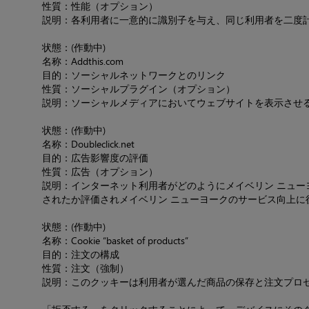
性質：性能（オプション）
説明：各利用者に一意的に識別子を与え、同じ利用者を二度
状態：(作動中)
名称：Addthis.com
目的：ソーシャルネットワークとのリンク
性質：ソーシャルプラグイン（オプション）
説明：ソーシャルメディアにおいてウェブサイトを表示させるた
状態：(作動中)
名称：Doubleclick.net
目的：広告影響度の評価
性質：広告（オプション）
説明：インターネット利用者がどのようにメイベリン ニュー
されたか評価されメイベリン ニューヨークのサービス向上に
状態：(作動中)
名称：Cookie “basket of products”
目的：注文の構成
性質：注文（強制）
説明：このクッキーは利用者が選んだ商品の保存と注文プロ