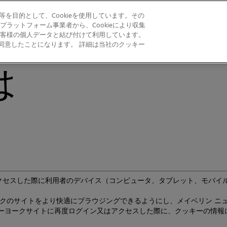
を目的として、Cookieを使用しています。その
ラットフォーム事業者から、Cookieにより収集
客様の個人データと結び付けて利用しています。
L PRODUCTS
EYE
FACE
LIP
BRAVE TOGETHER
とに同意したことになります。 詳細は当社のクッキー
は
クセスした際に利用者のデバイス（コンピュータ、タブレット、モバイ
ークのサイトをより快適にブラウジングできるようにし、メイベリン ニ
ューヨークサイトに再度ログイン又はアクセスした際に、クッキーの情報