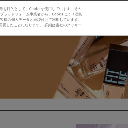
を目的として、Cookieを使用しています。その
ラットフォーム事業者から、Cookieにより収集
客様の個人データと結び付けて利用しています。
L PRODUCTS
EYE
FACE
LIP
BRAVE TOGETHER
とに同意したことになります。 詳細は当社のクッキー