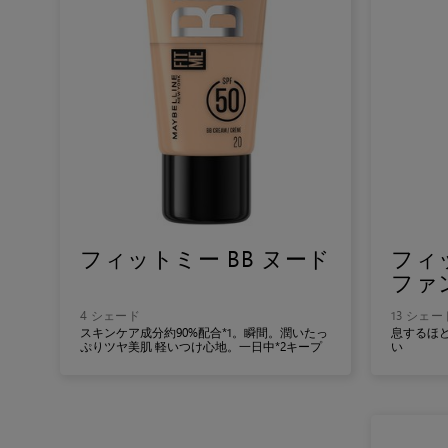
フィットミー BB ヌード
フィ
ファ
4 シェード
13 シェー
スキンケア成分約90%配合*1。瞬間。潤いたっ
息するほ
ぷりツヤ美肌 軽いつけ心地。一日中*2キープ
い