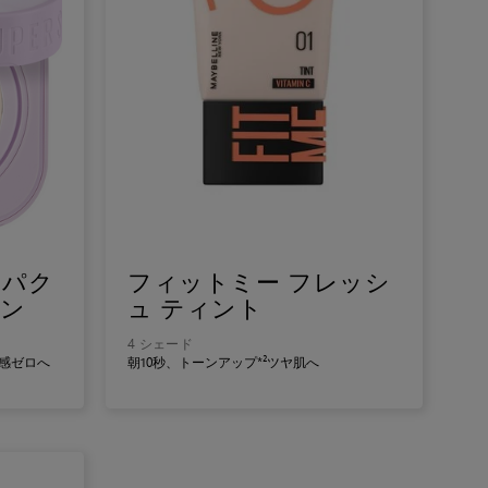
ムパク
フィットミー フレッシ
ョン
ュ ティント
4 シェード
り感ゼロへ
朝10秒、トーンアップ*²ツヤ肌へ