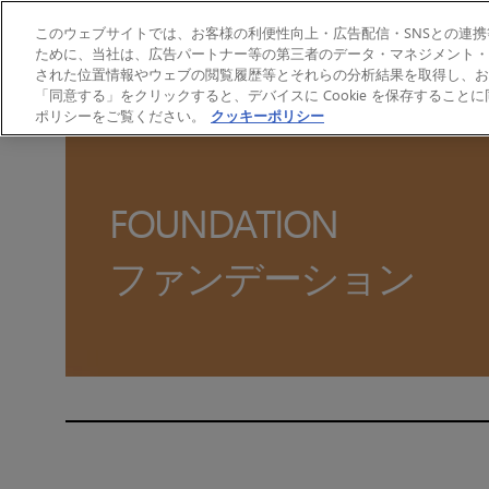
このウェブサイトでは、お客様の利便性向上・広告配信・SNSとの連携等
ために、当社は、広告パートナー等の第三者のデータ・マネジメント・プ
された位置情報やウェブの閲覧履歴等とそれらの分析結果を取得し、お
バーチャルメイク
AL
「同意する」をクリックすると、デバイスに Cookie を保存するこ
ホーム
ALL PRODUCTS
Face
ファンデーション
ポリシーをご覧ください。
クッキーポリシー
FOUNDATION
ファンデーション